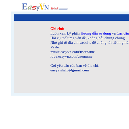
Ghi chú:
Luôn xem kỹ phần
Hướng dẫn sử dụng
và
Các câu
Hỏi cụ thể từng vấn đề, không hỏi chung chung.
Nhớ ghi rõ địa chỉ website để chúng tôi tiện nghiên
Ví dụ:
music.easyvn.com/username
love.easyvn.com/username
Gởi yêu cầu của bạn về địa chỉ:
easyvnhelp@gmail.com